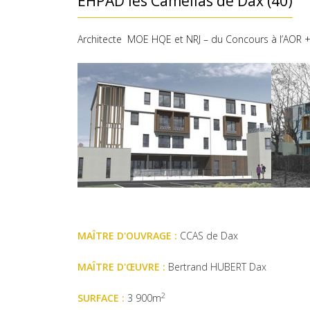
EHPAD les Camélias de Dax (40)
Architecte MOE HQE et NRJ – du Concours à l’AOR +
MAÎTRE D'OUVRAGE :
CCAS de Dax
MAÎTRE D'ŒUVRE :
Bertrand HUBERT Dax
2
SURFACE :
3 900m