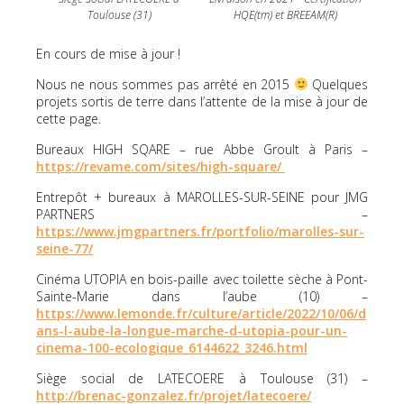
Toulouse (31)
HQE(tm) et BREEAM(R)
En cours de mise à jour !
Nous ne nous sommes pas arrêté en 2015
Quelques
projets sortis de terre dans l’attente de la mise à jour de
cette page.
Bureaux HIGH SQARE – rue Abbe Groult à Paris –
https://revame.com/sites/high-square/
Entrepôt + bureaux à MAROLLES-SUR-SEINE pour JMG
PARTNERS –
https://www.jmgpartners.fr/portfolio/marolles-sur-
seine-77/
Cinéma UTOPIA en bois-paille avec toilette sèche à Pont-
Sainte-Marie dans l’aube (10) –
https://www.lemonde.fr/culture/article/2022/10/06/d
ans-l-aube-la-longue-marche-d-utopia-pour-un-
cinema-100-ecologique_6144622_3246.html
Siège social de LATECOERE à Toulouse (31) –
http://brenac-gonzalez.fr/projet/latecoere/