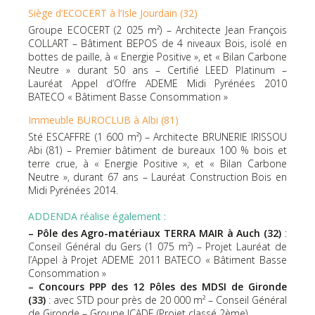
Siège d’ECOCERT à l’Isle Jourdain (32)
Groupe ECOCERT (2 025 m²) – Architecte Jean François
COLLART – Bâtiment BEPOS de 4 niveaux Bois, isolé en
bottes de paille, à « Energie Positive », et « Bilan Carbone
Neutre » durant 50 ans – Certifié LEED Platinum –
Lauréat Appel d’Offre ADEME Midi Pyrénées 2010
BATECO « Bâtiment Basse Consommation »
Immeuble BUROCLUB à Albi (81)
Sté ESCAFFRE (1 600 m²) – Architecte BRUNERIE IRISSOU
Abi (81) – Premier bâtiment de bureaux 100 % bois et
terre crue, à « Energie Positive », et « Bilan Carbone
Neutre », durant 67 ans – Lauréat Construction Bois en
Midi Pyrénées 2014.
ADDENDA réalise également :
– Pôle des Agro-matériaux TERRA MAIR à Auch (32)
:
Conseil Général du Gers (1 075 m²) – Projet Lauréat de
l’Appel à Projet ADEME 2011 BATECO « Bâtiment Basse
Consommation »
– Concours PPP des 12 Pôles des MDSI de Gironde
(33)
: avec STD pour près de 20 000 m² – Conseil Général
de Gironde – Groupe ICADE (Projet classé 2ème)