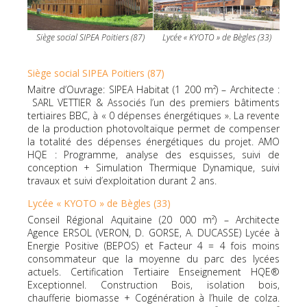
Siège social SIPEA Poitiers (87)
Lycée « KYOTO » de Bègles (33)
Siège social SIPEA Poitiers (87)
Maitre d’Ouvrage: SIPEA Habitat (1 200 m²) – Architecte :
SARL VETTIER & Associés l’un des premiers bâtiments
tertiaires BBC, à « 0 dépenses énergétiques ». La revente
de la production photovoltaïque permet de compenser
la totalité des dépenses énergétiques du projet. AMO
HQE : Programme, analyse des esquisses, suivi de
conception + Simulation Thermique Dynamique, suivi
travaux et suivi d’exploitation durant 2 ans.
Lycée « KYOTO » de Bègles (33)
Conseil Régional Aquitaine (20 000 m²) – Architecte
Agence ERSOL (VERON, D. GORSE, A. DUCASSE) Lycée à
Energie Positive (BEPOS) et Facteur 4 = 4 fois moins
consommateur que la moyenne du parc des lycées
actuels. Certification Tertiaire Enseignement HQE®
Exceptionnel. Construction Bois, isolation bois,
chaufferie biomasse + Cogénération à l’huile de colza.