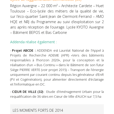
Région Auvergne – 22 000 m² – Architecte Cardete – Huet
Toulouse – Eco-lycée des métiers de la qualité de vie,
sur l’éco-quartier Saint-Jean de Clermont-Ferrand – AMO
HQE et NRJ du Programme au suivi d’exploitation sur 2
ans après réception de l’ouvrage. Lycée KYOTO Auvergne
– Bâtiment BEPOS et Bas Carbone
Addenda réalise également :
Projet ABCDE :
ADDENDA est Lauréat National de l’Appel à
Projets de Recherche ADEME (APR) «Vers des bâtiments
responsables à l’horizon 2020», pour la conception et la
réalisation d’un « Bus Continu » dans le Bâtiment de son futur
Siège PIERRE VERTE (voir projet 2015) – Transport de l’énergie
uniquement par courant continu depuis les générateur d’EnR
(PV et Cogénération), pour alimenter directement d’éclairage
et l’informatique en DC.
CŒUR DE VILLE (32)
: Etude d’Aménagement Urbain pour la
requalification de 36 sites en Cœur de Ville d’AUCH sur 7,5 ha
LES MOMENTS FORTS DE 2014