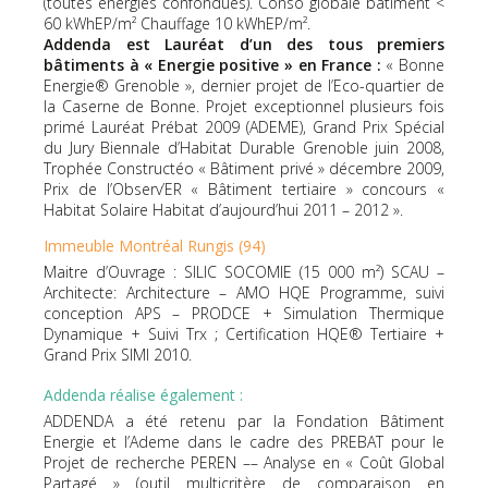
(toutes énergies confondues). Conso globale bâtiment <
60 kWhEP/m² Chauffage 10 kWhEP/m².
Addenda est Lauréat d’un des tous premiers
bâtiments à « Energie positive » en France :
« Bonne
Energie® Grenoble », dernier projet de l’Eco-quartier de
la Caserne de Bonne. Projet exceptionnel plusieurs fois
primé Lauréat Prébat 2009 (ADEME), Grand Prix Spécial
du Jury Biennale d’Habitat Durable Grenoble juin 2008,
Trophée Constructéo « Bâtiment privé » décembre 2009,
Prix de l’Observ’ER « Bâtiment tertiaire » concours «
Habitat Solaire Habitat d’aujourd’hui 2011 – 2012 ».
Immeuble Montréal Rungis (94)
Maitre d’Ouvrage : SILIC SOCOMIE (15 000 m²) SCAU –
Architecte: Architecture – AMO HQE Programme, suivi
conception APS – PRODCE + Simulation Thermique
Dynamique + Suivi Trx ; Certification HQE® Tertiaire +
Grand Prix SIMI 2010.
Addenda réalise également :
ADDENDA a été retenu par la Fondation Bâtiment
Energie et l’Ademe dans le cadre des PREBAT pour le
Projet de recherche PEREN –– Analyse en « Coût Global
Partagé » (outil multicritère de comparaison en