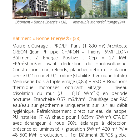
Bâtiment « Bonne Energie » (38)
Immeuble Montréal Rungis (94)
Bâtiment « Bonne Energie®» (38)
Maitre d’Ouvrage : PRD/LFI Paris (1 830 m²) Architecte
CREON (Jean Philippe CHARON – Thierry RAMPILLON)
Bâtiment à Energie Positive : Cep = 27 kWh
EP/m²Shon/an avant déduction du photovoltaïque.
Construction mur, refends, plancher béton et isolation
dense 0,15 mur et 0,1 toiture (stabilité thermique totale).
Menuiserie bois à triple vitrage (0,85) + BSO + Bouchons
thermique motorisés obturant vitrage = niveau
d’isolation du mur (U = 0,16 W/m².K) en période
nocturne. Etanchéité 0,57 m3/h/m². Chauffage par PAC
eau/eau sur géothermie uniquement sur l’air au débit
hygiénique, Rafraîchissement direct sur eau de nappe,
PU installée 17 kW chaud pour 1 865m² (9W/m²). CTA DF
avec échangeur à roue 90%, éclairage à détection,
présence et luminosité + gradation 5W/m², 420 m² PV =
48 500 kWh production, … 1er Bâtiment BEPOS global