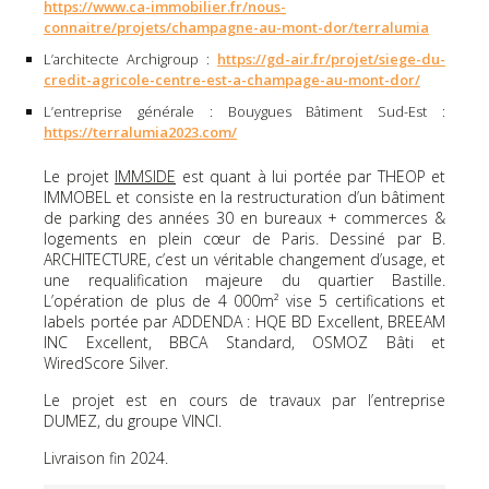
https://www.ca-immobilier.fr/nous-
connaitre/projets/champagne-au-mont-dor/terralumia
L’architecte Archigroup :
https://gd-air.fr/projet/siege-du-
credit-agricole-centre-est-a-champage-au-mont-dor/
L’entreprise générale : Bouygues Bâtiment Sud-Est :
https://terralumia2023.com/
Le projet
IMMSIDE
est quant à lui portée par THEOP et
IMMOBEL et consiste en la restructuration d’un bâtiment
de parking des années 30 en bureaux + commerces &
logements en plein cœur de Paris. Dessiné par B.
ARCHITECTURE, c’est un véritable changement d’usage, et
une requalification majeure du quartier Bastille.
L’opération de plus de 4 000m² vise 5 certifications et
labels portée par ADDENDA : HQE BD Excellent, BREEAM
INC Excellent, BBCA Standard, OSMOZ Bâti et
WiredScore Silver.
Le projet est en cours de travaux par l’entreprise
DUMEZ, du groupe VINCI.
Livraison fin 2024.