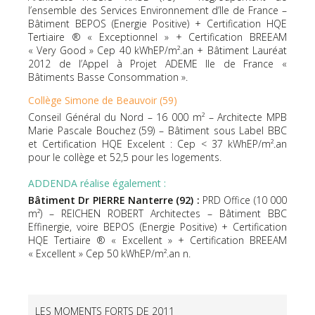
l’ensemble des Services Environnement d’Ile de France –
Bâtiment BEPOS (Energie Positive) + Certification HQE
Tertiaire ® « Exceptionnel » + Certification BREEAM
« Very Good » Cep 40 kWhEP/m².an + Bâtiment Lauréat
2012 de l’Appel à Projet ADEME Ile de France «
Bâtiments Basse Consommation ».
Collège Simone de Beauvoir (59)
Conseil Général du Nord – 16 000 m² – Architecte MPB
Marie Pascale Bouchez (59) – Bâtiment sous Label BBC
et Certification HQE Excelent : Cep < 37 kWhEP/m².an
pour le collège et 52,5 pour les logements.
ADDENDA réalise également :
Bâtiment Dr PIERRE Nanterre (92) :
PRD Office (10 000
m²) – REICHEN ROBERT Architectes – Bâtiment BBC
Effinergie, voire BEPOS (Energie Positive) + Certification
HQE Tertiaire ® « Excellent » + Certification BREEAM
« Excellent » Cep 50 kWhEP/m².an n.
LES MOMENTS FORTS DE 2011