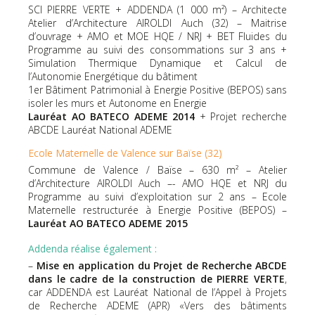
SCI PIERRE VERTE + ADDENDA (1 000 m²) – Architecte
Atelier d’Architecture AIROLDI Auch (32) – Maitrise
d’ouvrage + AMO et MOE HQE / NRJ + BET Fluides du
Programme au suivi des consommations sur 3 ans +
Simulation Thermique Dynamique et Calcul de
l’Autonomie Energétique du bâtiment
1er Bâtiment Patrimonial à Energie Positive (BEPOS) sans
isoler les murs et Autonome en Energie
Lauréat AO BATECO ADEME 2014
+ Projet recherche
ABCDE Lauréat National ADEME
Ecole Maternelle de Valence sur Baïse (32)
Commune de Valence / Baïse – 630 m² – Atelier
d’Architecture AIROLDI Auch –- AMO HQE et NRJ du
Programme au suivi d’exploitation sur 2 ans – Ecole
Maternelle restructurée à Energie Positive (BEPOS) –
Lauréat AO BATECO ADEME 2015
Addenda réalise également :
–
Mise en application du Projet de Recherche ABCDE
dans le cadre de la construction de PIERRE VERTE
,
car ADDENDA est Lauréat National de l’Appel à Projets
de Recherche ADEME (APR) «Vers des bâtiments